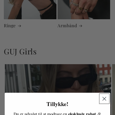
Ringe
Armbånd
GUJ Girls
Tillykke!
eksklusiv rabat
Du er udvalgt til at modtage en
🎉