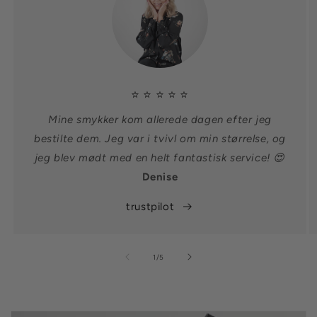
⭐ ⭐ ⭐ ⭐ ⭐
Mine smykker kom allerede dagen efter jeg
bestilte dem. Jeg var i tvivl om min størrelse, og
jeg blev mødt med en helt fantastisk service! 😍
Denise
trustpilot
af
1
/
5