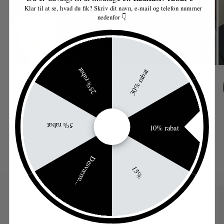
Klar til at se, hvad du fik? Skriv dit navn, e-mail og telefon nummer
nedenfor 👇
25% rabat
30% rabat
af
1
/
8
5% rabat
10% rabat
Desværre...
15%