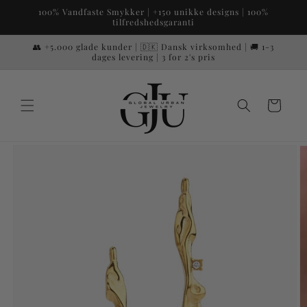
Gå til
100% Vandfaste Smykker | +150 unikke designs | 100%
indhold
tilfredshedsgaranti
👥 +5.000 glade kunder | 🇩🇰 Dansk virksomhed | 🚚 1-3
dages levering | 3 for 2's pris
Indkøbskurv
 til
roduktoplysninger