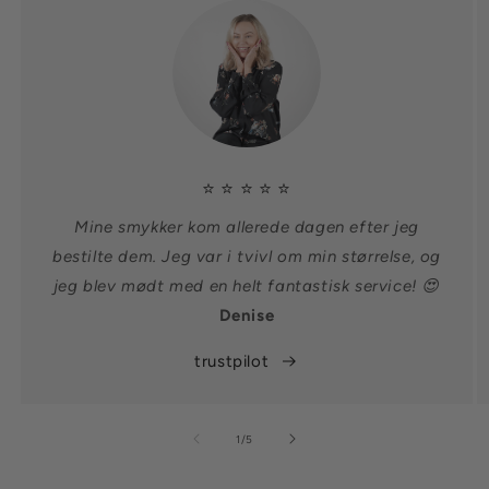
⭐ ⭐ ⭐ ⭐ ⭐
Mine smykker kom allerede dagen efter jeg
bestilte dem. Jeg var i tvivl om min størrelse, og
jeg blev mødt med en helt fantastisk service! 😍
Denise
trustpilot
af
1
/
5