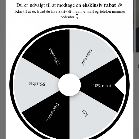
eksklusiv rabat
Du er udvalgt til at modtage en
🎉
Klar til at se, hvad du fik? Skriv dit navn, e-mail og telefon nummer
nedenfor 👇
25% rabat
30% rabat
5% rabat
10% rabat
af
1
/
8
Desværre...
15%