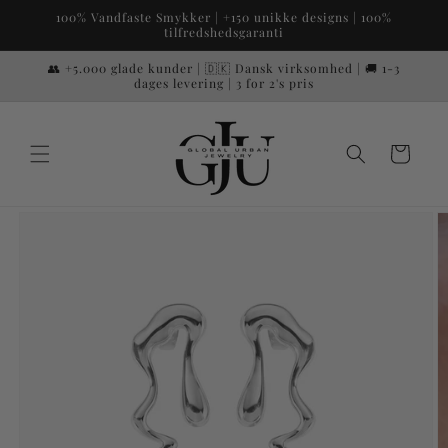
Gå til
100% Vandfaste Smykker | +150 unikke designs | 100%
indhold
tilfredshedsgaranti
👥 +5.000 glade kunder | 🇩🇰 Dansk virksomhed | 🚚 1-3
dages levering | 3 for 2's pris
Indkøbskurv
 til
roduktoplysninger