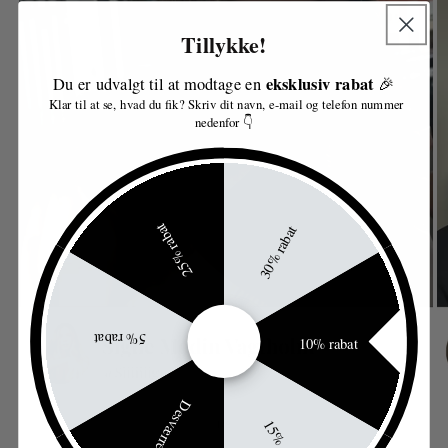
Tillykke!
eksklusiv rabat
Du er udvalgt til at modtage en
🎉
Klar til at se, hvad du fik? Skriv dit navn, e-mail og telefon nummer
nedenfor 👇
25% rabat
30% rabat
5% rabat
10% rabat
Desværre...
15%
af
1
/
8