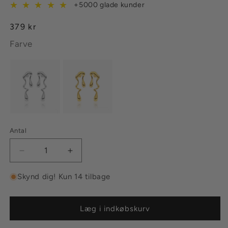
★
★
★
★
★
+5000 glade kunder
Normalpris
379 kr
Farve
Antal
Reducer
Øg
antallet
antallet
for
for
Skynd dig! Kun 14 tilbage
Tekstur
Tekstur
Koral
Koral
Øreringe
Øreringe
Læg i indkøbskurv
Sølvbelagt
Sølvbelagt