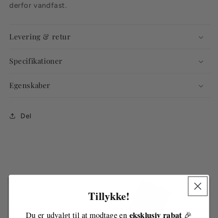
derfor vandfast.
Levering & retur
Specifikationer
Egenskaber
Del
Tillykke!
eksklusiv rabat
Du er udvalgt til at modtage en
🎉