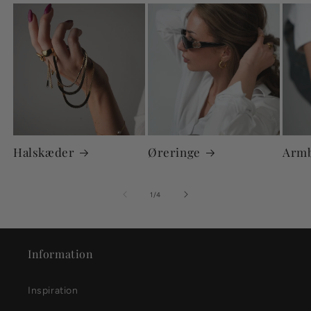
Halskæder
Øreringe
Arm
af
1
/
4
Information
Inspiration