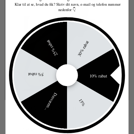
Klar til at se, hvad du fik? Skriv dit navn, e-mail og telefon nummer
nedenfor 👇
25% rabat
30% rabat
5% rabat
10% rabat
Desværre...
15%
100% vandfaste smykker
Mine smykker er belagt med
premium
belægning
, der gør dem
100%