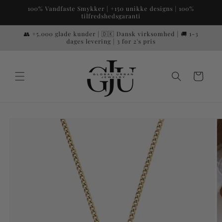
Gå til
100% Vandfaste Smykker | +150 unikke designs | 100%
indhold
tilfredshedsgaranti
👥 +5.000 glade kunder | 🇩🇰 Dansk virksomhed | 🚚 1-3
dages levering | 3 for 2's pris
Indkøbskurv
 til
roduktoplysninger