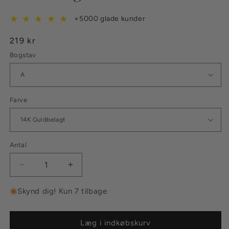
★
★
★
★
★
+5000 glade kunder
Normalpris
219 kr
Bogstav
Farve
Antal
Reducer
Øg
antallet
antallet
for
for
Skynd dig! Kun 7 tilbage
Bogstavs
Bogstavs
Halskæde
Halskæde
14K
14K
Læg i indkøbskurv