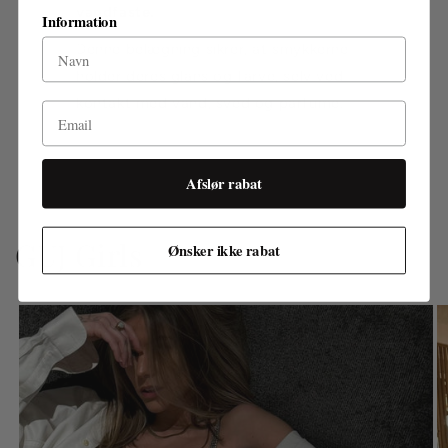
vandfaste.
Information
Denne belægning sikrer, at smykkerne
holder deres glans og farve, selv ved
kontakt med vand, sved og parfume.
Email
Afslør rabat
GUJ Girls
Ønsker ikke rabat